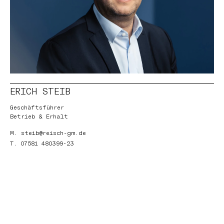
ERICH STEIB
Geschäftsführer
Betrieb & Erhalt
Mail:
M.
steib@reisch-gm.de
Telefon:
T.
07581 480399-23