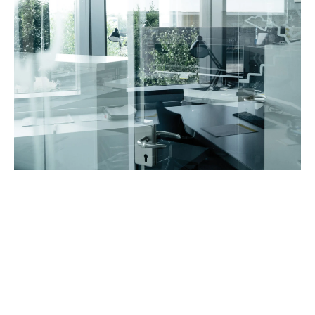
DATENSCHUTZ
IMPRESSUM
INSTAGRAM
LINKEDIN
Ansprechpartner
Prozess
Kompetenzfelder
Vermietung