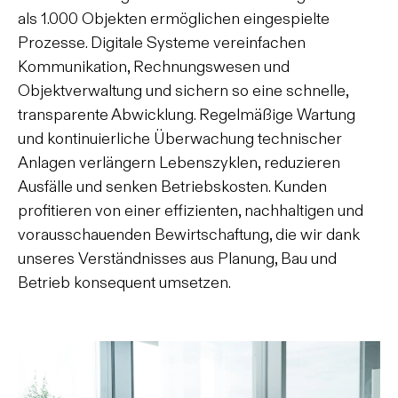
als 1.000 Objekten ermöglichen eingespielte
Prozesse. Digitale Systeme vereinfachen
Kommunikation, Rechnungswesen und
Objektverwaltung und sichern so eine schnelle,
transparente Abwicklung. Regelmäßige Wartung
und kontinuierliche Überwachung technischer
GEORG REISCH GMBH & CO. KG
nach oben
Anlagen verlängern Lebenszyklen, reduzieren
88348 Bad Saulgau
Ausfälle und senken Betriebskosten. Kunden
Schwarzachstraße 21
profitieren von einer effizienten, nachhaltigen und
T. 07581 2002-0
info@reisch.de
vorausschauenden Bewirtschaftung, die wir dank
unseres Verständnisses aus Planung, Bau und
Betrieb konsequent umsetzen.