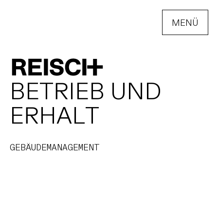
MENÜ
ÖFFNEN
B
E
T
R
I
E
B
U
N
D
E
R
H
A
L
T
GEBÄUDEMANAGEMENT