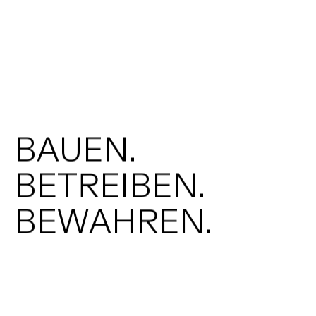
B
A
U
E
N
.
B
E
T
R
E
I
B
E
N
.
B
E
W
A
H
R
E
N
.