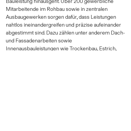
Bauleistung hinausgeht. Über 200 gewerbliche
Mitarbeitende im Rohbau sowie in zentralen
Ausbaugewerken sorgen dafür, dass Leistungen
nahtlos ineinandergreifen und präzise aufeinander
abgestimmt sind. Dazu zählen unter anderem Dach-
und Fassadenarbeiten sowie
DATENSCHUTZ
IMPRESSUM
INSTAGRAM
LINKEDIN
Innenausbauleistungen wie Trockenbau, Estrich,
Bodenbeläge, Maler- und Schreinerarbeiten. Für
Sie bedeutet das: weniger Schnittstellen, ein
zentraler Ansprechpartner, schnelle
Reaktionszeiten und eine Ausführungsqualität, die
wir in allen Bauphasen direkt steuern und
zuverlässig sichern.