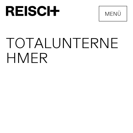
MENÜ
ÖFFNEN
T
O
T
A
L
U
N
T
E
R
N
E
H
M
E
R