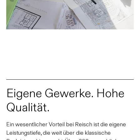
GEORG REISCH GMBH & CO. KG
nach oben
88348 Bad Saulgau
Schwarzachstraße 21
T. 07581 2002-0
info@reisch.de
Eigene Gewerke. Hohe
Qualität.
Ein wesentlicher Vorteil bei Reisch ist die eigene
Leistungstiefe, die weit über die klassische