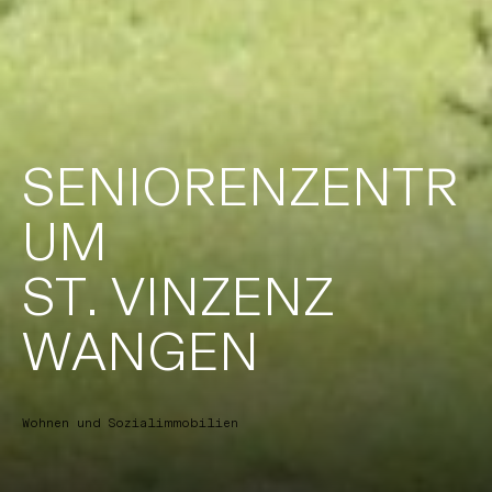
GEORG REISCH GMBH & CO. KG
nach oben
S
E
N
I
O
R
E
N
Z
E
N
T
R
88348 Bad Saulgau
Schwarzachstraße 21
U
M
T. 07581 2002-0
info@reisch.de
S
T
.
V
I
N
Z
E
N
Z
W
A
N
G
E
N
Wohnen und Sozialimmobilien